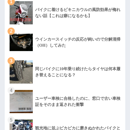
1
バイクに着けるビキニカウルの風防効果が侮れ
ない話【これは癖になるかも】
2
ウインカースイッチの反応が鈍いので分解清掃
（OH）してみた
3
同じバイクに10年乗り続けたらタイヤは何本履
き替えることになる？
4
ユーザー車検に合格したのに、窓口で古い車検
証をそのまま返された衝撃
5
観光地に並ぶピカピカに磨きぬかれたバイクと