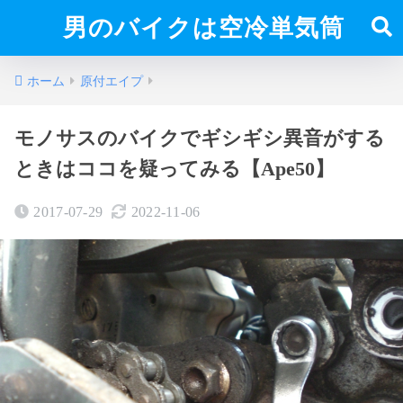
男のバイクは空冷単気筒
ホーム
原付エイプ
モノサスのバイクでギシギシ異音がする
ときはココを疑ってみる【Ape50】
2017-07-29
2022-11-06