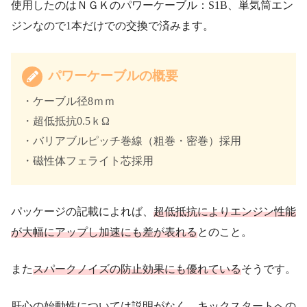
使用したのはＮＧＫのパワーケーブル：S1B、単気筒エン
ジンなので1本だけでの交換で済みます。
パワーケーブルの概要
・ケーブル径8ｍｍ
・超低抵抗0.5ｋΩ
・バリアブルピッチ巻線（粗巻・密巻）採用
・磁性体フェライト芯採用
パッケージの記載によれば、
超低抵抗によりエンジン性能
が大幅にアップし加速にも差が表れる
とのこと。
また
スパークノイズの防止効果にも優れている
そうです。
肝心の始動性については説明がなく、キックスタートへの