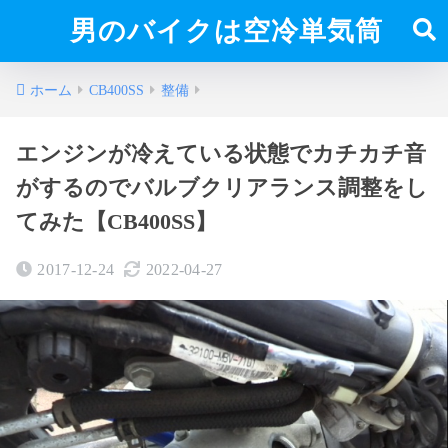
男のバイクは空冷単気筒
ホーム
CB400SS
整備
エンジンが冷えている状態でカチカチ音
がするのでバルブクリアランス調整をし
てみた【CB400SS】
2017-12-24
2022-04-27